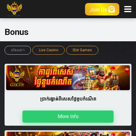
Join Us
Bonus
ទាំងអស់។
Live Casino
Slot Games
ប្រាក់រង្វាន់ពិសេសថ្ងៃខួបកំណើត
More Info