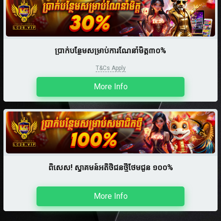
ប្រាក់បន្ថែមសម្រាប់ការណែនាំមិត្ត​៣០%
T&Cs Apply
More Info
ពិសេស! ស្វាគមន៍អតិថិជនថ្មីថែមជូន ១០០%
More Info