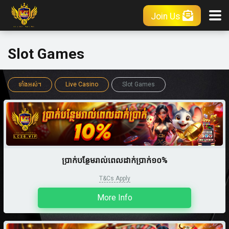
Join Us
Slot Games
ទាំងអស់។
Live Casino
Slot Games
ប្រាក់បន្ថែមរាល់ពេលដាក់ប្រាក់​១០%
T&Cs Apply
More Info